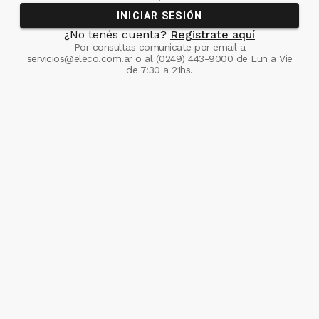
INICIAR SESIÓN
¿No tenés cuenta?
Registrate aquí
Por consultas comunicate
por email a
servicios@eleco.com.ar
o al
(0249) 443-9000
de Lun a Vie
de 7:30 a 21hs.