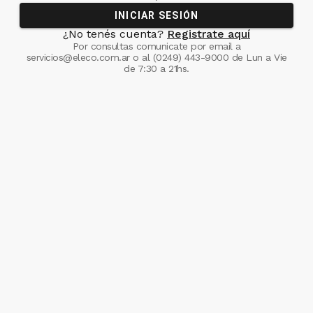
INICIAR SESIÓN
¿No tenés cuenta?
Registrate aquí
Por consultas comunicate
por email a
servicios@eleco.com.ar
o al
(0249) 443-9000
de Lun a Vie
de 7:30 a 21hs.