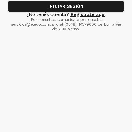
INICIAR SESIÓN
¿No tenés cuenta?
Registrate aquí
Por consultas comunicate
por email a
servicios@eleco.com.ar
o al
(0249) 443-9000
de Lun a Vie
de 7:30 a 21hs.