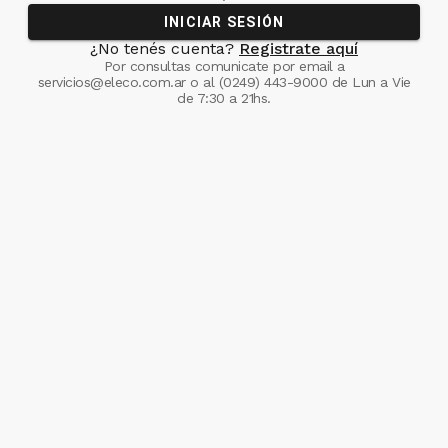
INICIAR SESIÓN
¿No tenés cuenta?
Registrate aquí
Por consultas comunicate
por email a
servicios@eleco.com.ar
o al
(0249) 443-9000
de Lun a Vie
de 7:30 a 21hs.