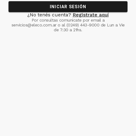
INICIAR SESIÓN
¿No tenés cuenta?
Registrate aquí
Por consultas comunicate
por email a
servicios@eleco.com.ar
o al
(0249) 443-9000
de Lun a Vie
de 7:30 a 21hs.