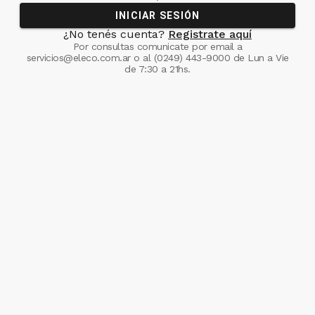
INICIAR SESIÓN
¿No tenés cuenta?
Registrate aquí
Por consultas comunicate
por email a
servicios@eleco.com.ar
o al
(0249) 443-9000
de Lun a Vie
de 7:30 a 21hs.