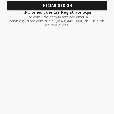
INICIAR SESIÓN
¿No tenés cuenta?
Registrate aquí
Por consultas comunicate
por email a
servicios@eleco.com.ar
o al
(0249) 443-9000
de Lun a Vie
de 7:30 a 21hs.