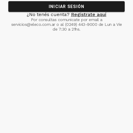
INICIAR SESIÓN
¿No tenés cuenta?
Registrate aquí
Por consultas comunicate
por email a
servicios@eleco.com.ar
o al
(0249) 443-9000
de Lun a Vie
de 7:30 a 21hs.