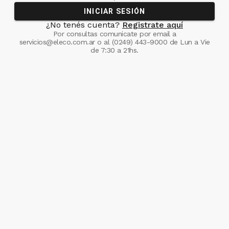
INICIAR SESIÓN
¿No tenés cuenta?
Registrate aquí
Por consultas comunicate
por email a
servicios@eleco.com.ar
o al
(0249) 443-9000
de Lun a Vie
de 7:30 a 21hs.