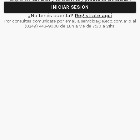
INICIAR SESIÓN
¿No tenés cuenta?
Registrate aquí
Por consultas comunicate
por email a
servicios@eleco.com.ar
o al
(0249) 443-9000
de Lun a Vie de 7:30 a 21hs.