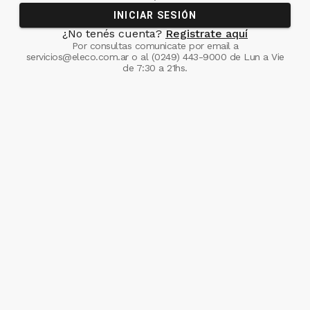
INICIAR SESIÓN
¿No tenés cuenta?
Registrate aquí
Por consultas comunicate
por email a
servicios@eleco.com.ar
o al
(0249) 443-9000
de Lun a Vie
de 7:30 a 21hs.