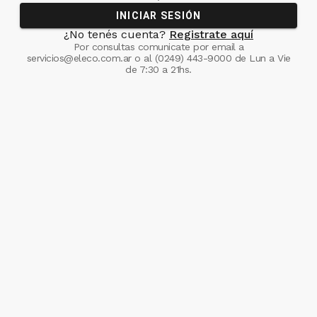
INICIAR SESIÓN
¿No tenés cuenta?
Registrate aquí
Por consultas comunicate
por email a
servicios@eleco.com.ar
o al
(0249) 443-9000
de Lun a Vie
de 7:30 a 21hs.