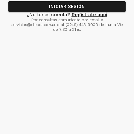
INICIAR SESIÓN
¿No tenés cuenta?
Registrate aquí
Por consultas comunicate
por email a
servicios@eleco.com.ar
o al
(0249) 443-9000
de Lun a Vie
de 7:30 a 21hs.