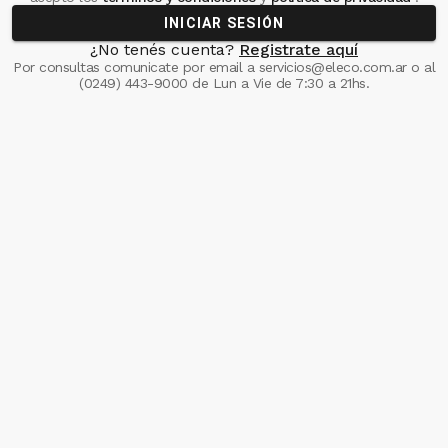
INICIAR SESIÓN
¿No tenés cuenta?
Registrate aquí
Por consultas comunicate
por email a
servicios@eleco.com.ar
o al
(0249) 443-9000
de Lun a Vie de 7:30 a 21hs.