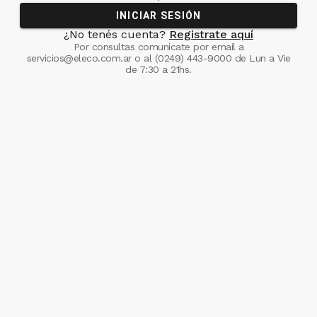
INICIAR SESIÓN
¿No tenés cuenta?
Registrate aquí
Por consultas comunicate
por email a
servicios@eleco.com.ar
o al
(0249) 443-9000
de Lun a Vie
de 7:30 a 21hs.