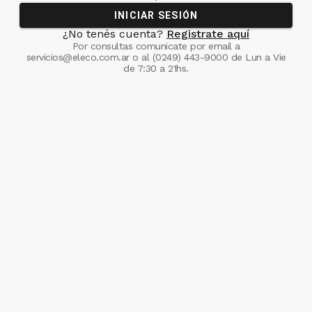
INICIAR SESIÓN
¿No tenés cuenta?
Registrate aquí
Por consultas comunicate
por email a
servicios@eleco.com.ar
o al
(0249) 443-9000
de Lun a Vie
de 7:30 a 21hs.