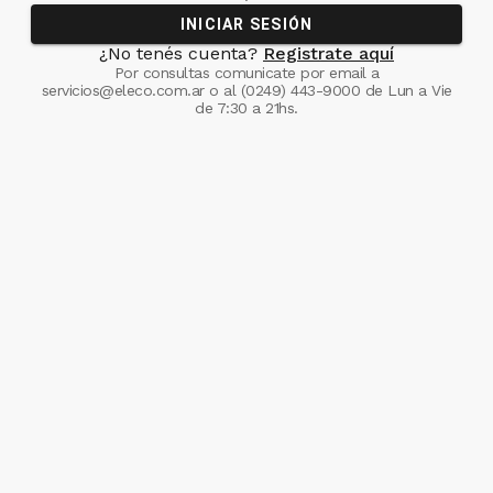
INICIAR SESIÓN
¿No tenés cuenta?
Registrate aquí
Por consultas comunicate
por email a
servicios@eleco.com.ar
o al
(0249) 443-9000
de Lun a Vie
de 7:30 a 21hs.