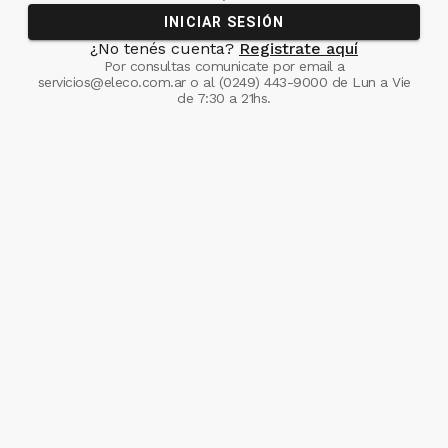
INICIAR SESIÓN
¿No tenés cuenta?
Registrate aquí
Por consultas comunicate
por email a
servicios@eleco.com.ar
o al
(0249) 443-9000
de Lun a Vie
de 7:30 a 21hs.