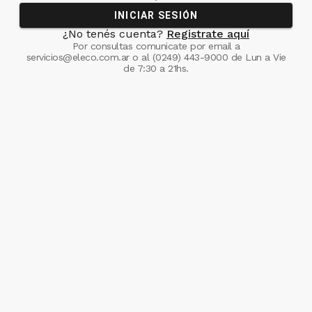
INICIAR SESIÓN
¿No tenés cuenta?
Registrate aquí
Por consultas comunicate
por email a
servicios@eleco.com.ar
o al
(0249) 443-9000
de Lun a Vie
de 7:30 a 21hs.