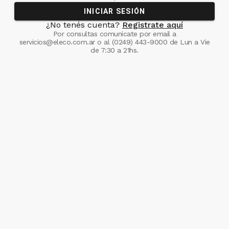
INICIAR SESIÓN
¿No tenés cuenta?
Registrate aquí
Por consultas comunicate
por email a
servicios@eleco.com.ar
o al
(0249) 443-9000
de Lun a Vie
de 7:30 a 21hs.