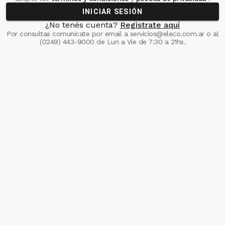
INICIAR SESIÓN
¿No tenés cuenta?
Registrate aquí
Por consultas comunicate
por email a
servicios@eleco.com.ar
o al
(0249) 443-9000
de Lun a Vie de 7:30 a 21hs.