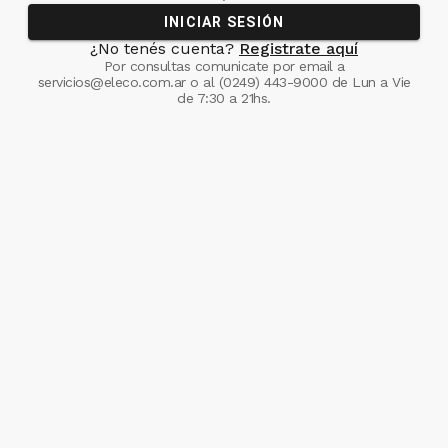
INICIAR SESIÓN
¿No tenés cuenta?
Registrate aquí
Por consultas comunicate
por email a
servicios@eleco.com.ar
o al
(0249) 443-9000
de Lun a Vie
de 7:30 a 21hs.