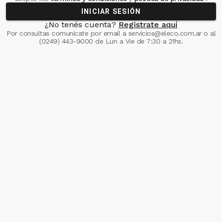
INICIAR SESIÓN
¿No tenés cuenta?
Registrate aquí
Por consultas comunicate
por email a
servicios@eleco.com.ar
o al
(0249) 443-9000
de Lun a Vie de 7:30 a 21hs.