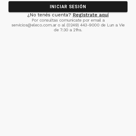
INICIAR SESIÓN
¿No tenés cuenta?
Registrate aquí
Por consultas comunicate
por email a
servicios@eleco.com.ar
o al
(0249) 443-9000
de Lun a Vie
de 7:30 a 21hs.