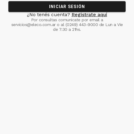
INICIAR SESIÓN
¿No tenés cuenta?
Registrate aquí
Por consultas comunicate
por email a
servicios@eleco.com.ar
o al
(0249) 443-9000
de Lun a Vie
de 7:30 a 21hs.