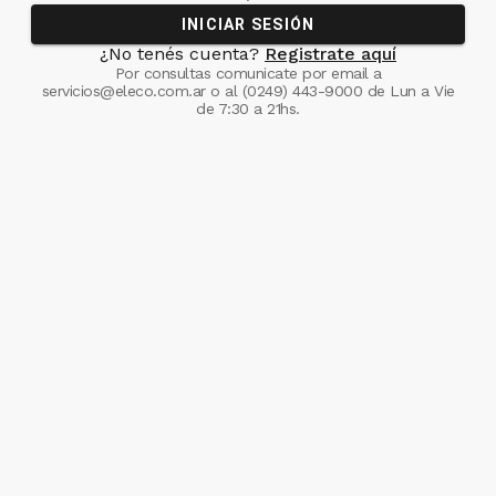
INICIAR SESIÓN
¿No tenés cuenta?
Registrate aquí
Por consultas comunicate
por email a
servicios@eleco.com.ar
o al
(0249) 443-9000
de Lun a Vie
de 7:30 a 21hs.