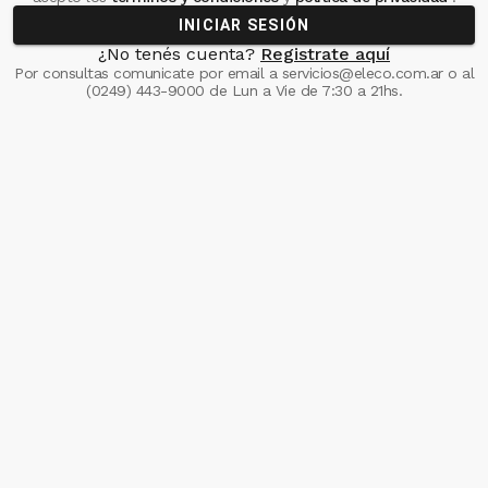
INICIAR SESIÓN
¿No tenés cuenta?
Registrate aquí
Por consultas comunicate
por email a
servicios@eleco.com.ar
o al
(0249) 443-9000
de Lun a Vie de 7:30 a 21hs.