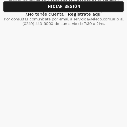
INICIAR SESIÓN
¿No tenés cuenta?
Registrate aquí
Por consultas comunicate
por email a
servicios@eleco.com.ar
o al
(0249) 443-9000
de Lun a Vie de 7:30 a 21hs.