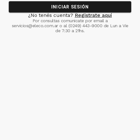
INICIAR SESIÓN
¿No tenés cuenta?
Registrate aquí
Por consultas comunicate
por email a
servicios@eleco.com.ar
o al
(0249) 443-9000
de Lun a Vie
de 7:30 a 21hs.