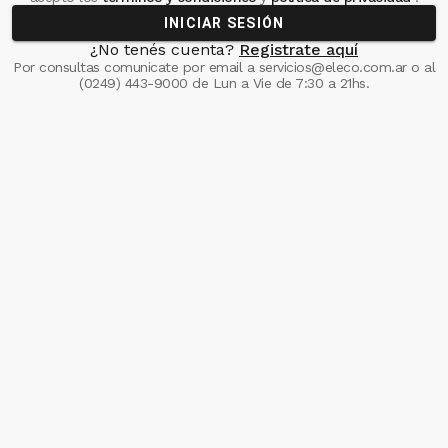
INICIAR SESIÓN
¿No tenés cuenta?
Registrate aquí
Por consultas comunicate
por email a
servicios@eleco.com.ar
o al
(0249) 443-9000
de Lun a Vie de 7:30 a 21hs.