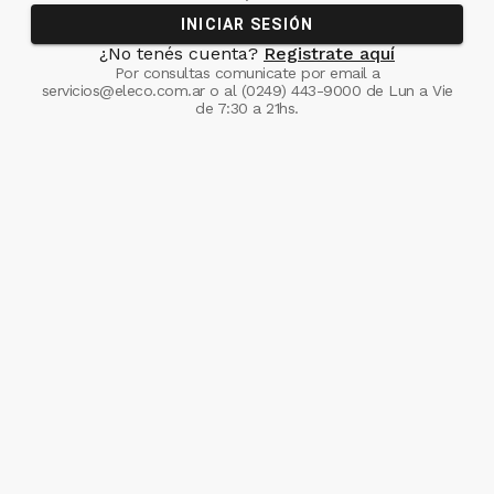
INICIAR SESIÓN
¿No tenés cuenta?
Registrate aquí
Por consultas comunicate
por email a
servicios@eleco.com.ar
o al
(0249) 443-9000
de Lun a Vie
de 7:30 a 21hs.