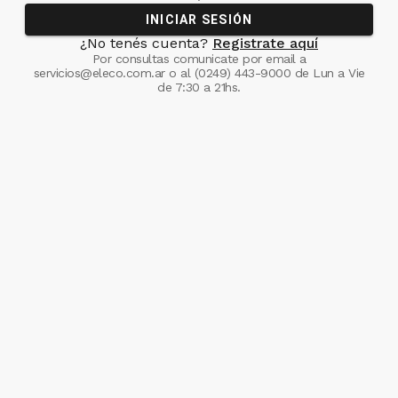
INICIAR SESIÓN
¿No tenés cuenta?
Registrate aquí
Por consultas comunicate
por email a
servicios@eleco.com.ar
o al
(0249) 443-9000
de Lun a Vie
de 7:30 a 21hs.