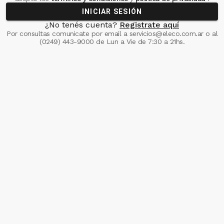
INICIAR SESIÓN
¿No tenés cuenta?
Registrate aquí
Por consultas comunicate
por email a
servicios@eleco.com.ar
o al
(0249) 443-9000
de Lun a Vie de 7:30 a 21hs.