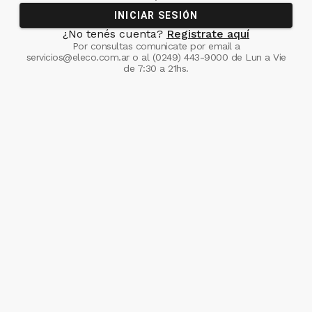
INICIAR SESIÓN
¿No tenés cuenta?
Registrate aquí
Por consultas comunicate
por email a
servicios@eleco.com.ar
o al
(0249) 443-9000
de Lun a Vie
de 7:30 a 21hs.