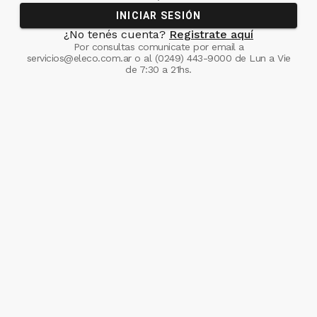
INICIAR SESIÓN
¿No tenés cuenta?
Registrate aquí
Por consultas comunicate
por email a
servicios@eleco.com.ar
o al
(0249) 443-9000
de Lun a Vie
de 7:30 a 21hs.