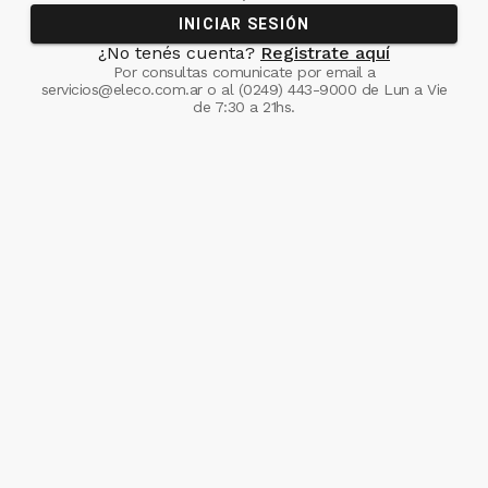
INICIAR SESIÓN
¿No tenés cuenta?
Registrate aquí
Por consultas comunicate
por email a
servicios@eleco.com.ar
o al
(0249) 443-9000
de Lun a Vie
de 7:30 a 21hs.