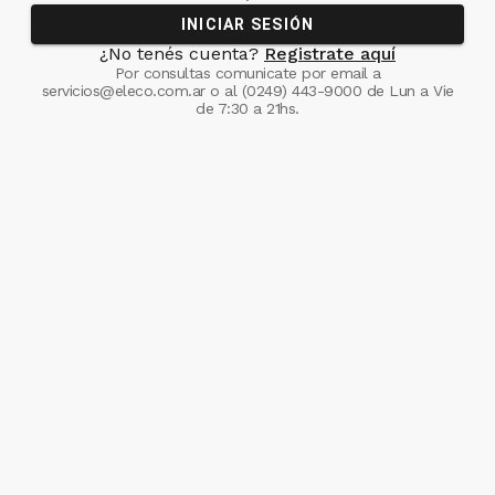
INICIAR SESIÓN
¿No tenés cuenta?
Registrate aquí
Por consultas comunicate
por email a
servicios@eleco.com.ar
o al
(0249) 443-9000
de Lun a Vie
de 7:30 a 21hs.