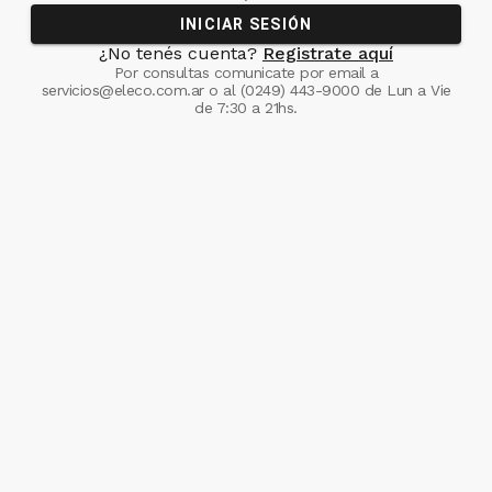
INICIAR SESIÓN
¿No tenés cuenta?
Registrate aquí
Por consultas comunicate
por email a
servicios@eleco.com.ar
o al
(0249) 443-9000
de Lun a Vie
de 7:30 a 21hs.