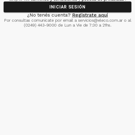
INICIAR SESIÓN
¿No tenés cuenta?
Registrate aquí
Por consultas comunicate
por email a
servicios@eleco.com.ar
o al
(0249) 443-9000
de Lun a Vie de 7:30 a 21hs.