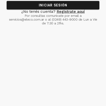
INICIAR SESIÓN
¿No tenés cuenta?
Registrate aquí
Por consultas comunicate
por email a
servicios@eleco.com.ar
o al
(0249) 443-9000
de Lun a Vie
de 7:30 a 21hs.