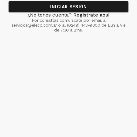
INICIAR SESIÓN
¿No tenés cuenta?
Registrate aquí
Por consultas comunicate
por email a
servicios@eleco.com.ar
o al
(0249) 443-9000
de Lun a Vie
de 7:30 a 21hs.