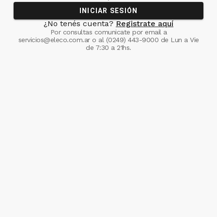
INICIAR SESIÓN
¿No tenés cuenta?
Registrate aquí
Por consultas comunicate
por email a
servicios@eleco.com.ar
o al
(0249) 443-9000
de Lun a Vie
de 7:30 a 21hs.