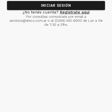
INICIAR SESIÓN
¿No tenés cuenta?
Registrate aquí
Por consultas comunicate
por email a
servicios@eleco.com.ar
o al
(0249) 443-9000
de Lun a Vie
de 7:30 a 21hs.