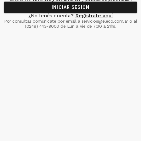
INICIAR SESIÓN
¿No tenés cuenta?
Registrate aquí
Por consultas comunicate
por email a
servicios@eleco.com.ar
o al
(0249) 443-9000
de Lun a Vie de 7:30 a 21hs.