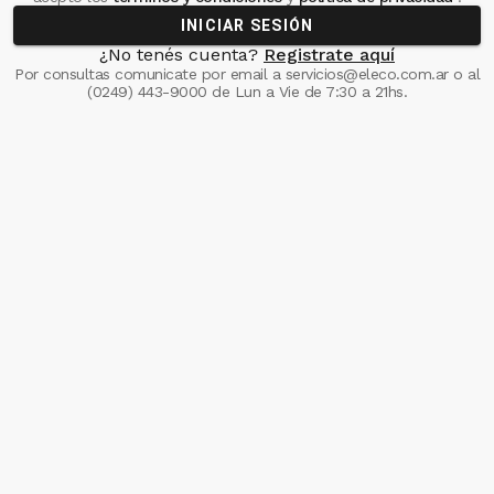
INICIAR SESIÓN
¿No tenés cuenta?
Registrate aquí
Por consultas comunicate
por email a
servicios@eleco.com.ar
o al
(0249) 443-9000
de Lun a Vie de 7:30 a 21hs.