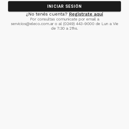
INICIAR SESIÓN
¿No tenés cuenta?
Registrate aquí
Por consultas comunicate
por email a
servicios@eleco.com.ar
o al
(0249) 443-9000
de Lun a Vie
de 7:30 a 21hs.