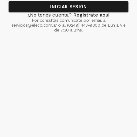
INICIAR SESIÓN
¿No tenés cuenta?
Registrate aquí
Por consultas comunicate
por email a
servicios@eleco.com.ar
o al
(0249) 443-9000
de Lun a Vie
de 7:30 a 21hs.