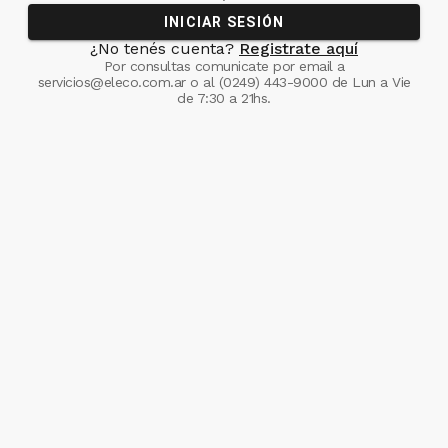
INICIAR SESIÓN
¿No tenés cuenta?
Registrate aquí
Por consultas comunicate
por email a
servicios@eleco.com.ar
o al
(0249) 443-9000
de Lun a Vie
de 7:30 a 21hs.