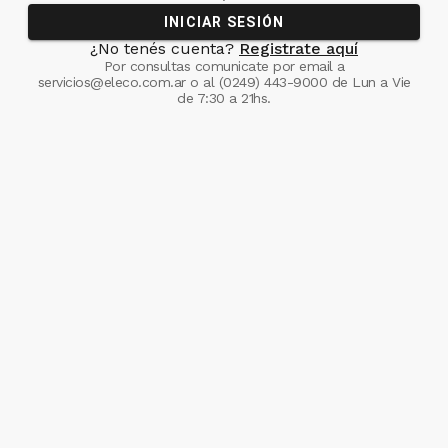
INICIAR SESIÓN
¿No tenés cuenta?
Registrate aquí
Por consultas comunicate
por email a
servicios@eleco.com.ar
o al
(0249) 443-9000
de Lun a Vie
de 7:30 a 21hs.