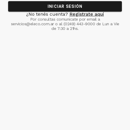
INICIAR SESIÓN
¿No tenés cuenta?
Registrate aquí
Por consultas comunicate
por email a
servicios@eleco.com.ar
o al
(0249) 443-9000
de Lun a Vie
de 7:30 a 21hs.